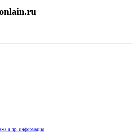
onlain.ru
зма и пр. информация