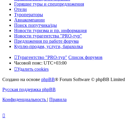
Горящие туры и спецпредложения
Отели
Туроператоры
Авиакомпании
Поиск попутчика/цы
Новости туризма и пр. информация
Новости турагентства "PRO-тур"
Предложения по работе форума
Куплю-продам, услуги, барахолка
Турагентство "PRO-тур"
Список форумов
Часовой пояс:
UTC+03:00
Удалить cookies
Создано на основе
phpBB
® Forum Software © phpBB Limited
Русская поддержка phpBB
Конфиденциальность
|
Правила