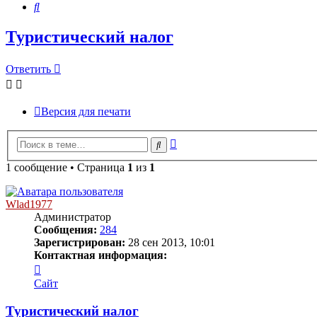
Поиск
Туристический налог
Ответить
Версия для печати
Расширенный
Поиск
поиск
1 сообщение • Страница
1
из
1
Wlad1977
Администратор
Сообщения:
284
Зарегистрирован:
28 сен 2013, 10:01
Контактная информация:
Контактная
информация
Сайт
пользователя
Wlad1977
Туристический налог