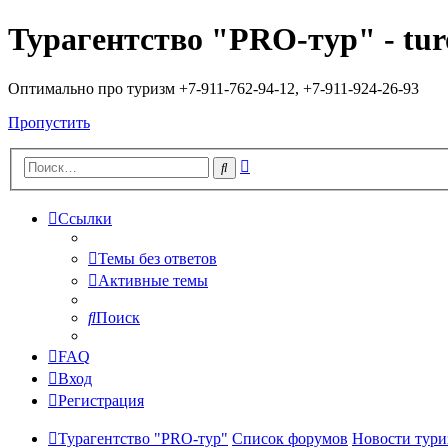
Турагентство "PRO-тур" - tur
Оптимально про туризм +7-911-762-94-12, +7-911-924-26-93
Пропустить
Расширенный
Поиск
поиск
Ссылки
Темы без ответов
Активные темы
Поиск
FAQ
Вход
Регистрация
Турагентство "PRO-тур"
Список форумов
Новости тури