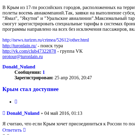
В Крым из 17-ти российских городов, расположенных на терри
полеты восемь авиакомпаний.Так, заявки на выполнение субс
"Ямал", "Якутия" и "Уральские авиалинии".Максимальный тари
смогут зарегистрировать специальные тарифы в системах брон
программы направлено на всех без исключения пассажиров, вклю
http://news.turizm.ru/crimea/52612/other.html
http://turonlain.ru/
- поиск тура
http://vk.com/club47322878
- группа VK
protour@turonlain.ru
Donald_Nuland
Сообщения:
1
Зарегистрирован:
25 апр 2016, 20:47
Крым стал доступнее
Цитата
Сообщение
Donald_Nuland
»
04 май 2016, 01:13
Я считаю, что если Крым хочет присоединиться к России то пож
Ответить