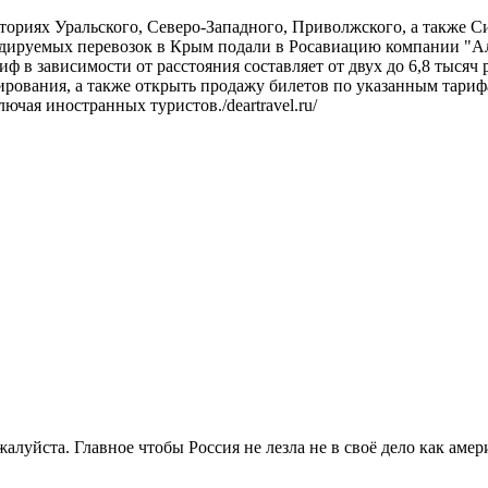
ториях Уральского, Северо-Западного, Приволжского, а также 
идируемых перевозок в Крым подали в Росавиацию компании "Ал
ф в зависимости от расстояния составляет от двух до 6,8 тыся
ирования, а также открыть продажу билетов по указанным тариф
чая иностранных туристов./deartravel.ru/
алуйста. Главное чтобы Россия не лезла не в своё дело как амер