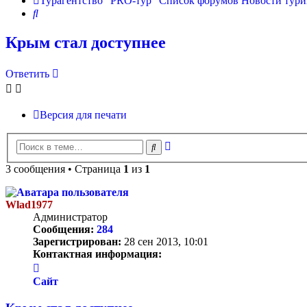
Турагентство "PRO-тур"
Список форумов
Новости тури
Поиск
Крым стал доступнее
Ответить
Версия для печати
Расширенный
Поиск
поиск
3 сообщения • Страница
1
из
1
Wlad1977
Администратор
Сообщения:
284
Зарегистрирован:
28 сен 2013, 10:01
Контактная информация:
Контактная
информация
Сайт
пользователя
Wlad1977