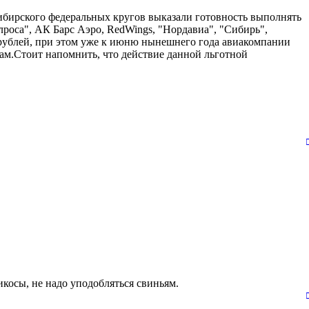
Сибирского федеральных кругов выказали готовность выполнять
роса", АК Барс Аэро, RedWings, "Нордавиа", "Сибирь",
ч рублей, при этом уже к июню нынешнего года авиакомпании
ам.Стоит напомнить, что действие данной льготной
икосы, не надо уподобляться свиньям.