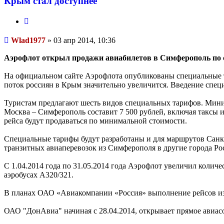
Крым стал доступнее
Цитата
Сообщение
Wlad1977
»
03 апр 2014, 10:36
Аэрофлот открыл продажи авиабилетов в Симферополь по
На официальном сайте Аэрофлота опубликованы специальные т
поток россиян в Крым значительно увеличится. Введение спе
Туристам предлагают шесть видов специальных тарифов. Мини
Москва – Симферополь составит 7 500 рублей, включая таксы и
рейса будут продаваться по минимальной стоимости.
Специальные тарифы будут разработаны и для маршрутов Санк
транзитных авиаперевозок из Симферополя в другие города Ро
С 1.04.2014 года по 31.05.2014 года Аэрофлот увеличил количес
аэробусах А320/321.
В планах ОАО «Авиакомпании «Россия» выполнение рейсов из Сан
ОАО "ДонАвиа" начиная с 28.04.2014, открывает прямое авиасо