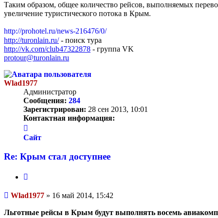
Таким образом, общее количество рейсов, выполняемых перево
увеличение туристического потока в Крым.
http://prohotel.ru/news-216476/0/
http://turonlain.ru/
- поиск тура
http://vk.com/club47322878
- группа VK
protour@turonlain.ru
Wlad1977
Администратор
Сообщения:
284
Зарегистрирован:
28 сен 2013, 10:01
Контактная информация:
Контактная
информация
Сайт
пользователя
Wlad1977
Re: Крым стал доступнее
Цитата
Сообщение
Wlad1977
»
16 май 2014, 15:42
Льготные рейсы в Крым будут выполнять восемь авиаком