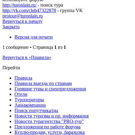
http://turonlain.ru/
- поиск тура
http://vk.com/club47322878
- группа VK
protour@turonlain.ru
Вернуться к началу
Закрыто
Версия для печати
1 сообщение • Страница
1
из
1
Вернуться в «Правила»
Перейти
Правила
Правила выезда по странам
Горящие туры и спецпредложения
Отели
Туроператоры
Авиакомпании
Поиск попутчика/цы
Новости туризма и пр. информация
Новости турагентства "PRO-тур"
Предложения по работе форума
Куплю-продам, услуги, барахолка