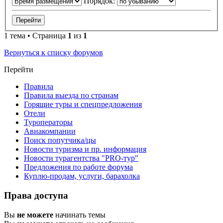
Порядок:
1 тема • Страница
1
из
1
Вернуться к списку форумов
Перейти
Правила
Правила выезда по странам
Горящие туры и спецпредложения
Отели
Туроператоры
Авиакомпании
Поиск попутчика/цы
Новости туризма и пр. информация
Новости турагентства "PRO-тур"
Предложения по работе форума
Куплю-продам, услуги, барахолка
Права доступа
Вы
не можете
начинать темы