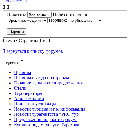
Новая тема
Показать:
Поле сортировки:
Порядок:
1 тема • Страница
1
из
1
Вернуться к списку форумов
Перейти
Правила
Правила выезда по странам
Горящие туры и спецпредложения
Отели
Туроператоры
Авиакомпании
Поиск попутчика/цы
Новости туризма и пр. информация
Новости турагентства "PRO-тур"
Предложения по работе форума
Куплю-продам, услуги, барахолка