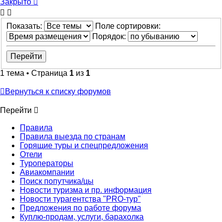
Закрыто
Показать:
Поле сортировки:
Порядок:
1 тема • Страница
1
из
1
Вернуться к списку форумов
Перейти
Правила
Правила выезда по странам
Горящие туры и спецпредложения
Отели
Туроператоры
Авиакомпании
Поиск попутчика/цы
Новости туризма и пр. информация
Новости турагентства "PRO-тур"
Предложения по работе форума
Куплю-продам, услуги, барахолка