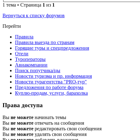
1 тема • Страница
1
из
1
Вернуться к списку форумов
Перейти
Правила
Правила выезда по странам
Горящие туры и спецпредложения
Отели
Туроператоры
Авиакомпании
Поиск попутчика/цы
Новости туризма и пр. информация
Новости турагентства "PRO-тур"
Предложения по работе форума
Куплю-продам, услуги, барахолка
Права доступа
Вы
не можете
начинать темы
Вы
не можете
отвечать на сообщения
Вы
не можете
редактировать свои сообщения
Вы
не можете
удалять свои сообщения
Вы
не можете
добавлять вложения