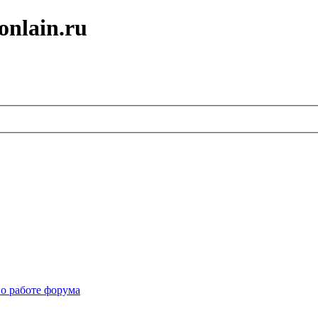
onlain.ru
о работе форума