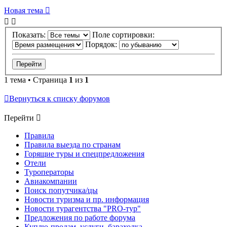
Новая тема
Показать:
Поле сортировки:
Порядок:
1 тема • Страница
1
из
1
Вернуться к списку форумов
Перейти
Правила
Правила выезда по странам
Горящие туры и спецпредложения
Отели
Туроператоры
Авиакомпании
Поиск попутчика/цы
Новости туризма и пр. информация
Новости турагентства "PRO-тур"
Предложения по работе форума
Куплю-продам, услуги, барахолка