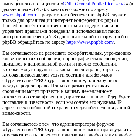
выпущенного по лицензии «
GNU General Public License v2
» (в
дальнейшем «GPL»). Скачать его можно по адресу
www.phpbb.com
. Программное обеспечение phpBB служит
только для организации интернет-конференций; phpBB
Limited не несёт ответственности за их содержание и не
управляет правилами поведения и использования таких
интернет-конференций. За дополнительной информацией о
phpBB обращайтесь по адресу
https://www.phpbb.com/
.
Вы соглашаетесь не размещать оскорбительных, угрожающих,
клеветнических сообщений, порнографических сообщений,
призывов к национальной розни и прочих сообщений,
которые могут нарушить законы вашей страны, страны,
которая предоставляет услуги хостинга для форумов
«Турагентство "PRO-тур" - turonlain.ru», или нарушить
международное право. Попытки размещения таких
сообщений могут привести к вашему немедленному
отключению от конференции, при этом ваш провайдер будет
поставлен в известность, если мы сочтём это нужным. IP-
адреса всех сообщений сохраняются для обеспечения данной
возможности.
Вы соглашаетесь с тем, что администраторы форумов
«Турагентство "PRO-тур" - turonlain.ru» имеют право удалить,
отредактировать, перенести или закрыть любую тему в любое