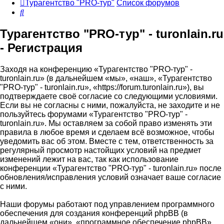
Турагентство "PRO-тур"
Список форумов
Поиск
Турагентство "PRO-тур" - turonlain.ru
- Регистрация
Заходя на конференцию «Турагентство "PRO-тур" -
turonlain.ru» (в дальнейшем «мы», «наш», «Турагентство
"PRO-тур" - turonlain.ru», «https://forum.turonlain.ru»), вы
подтверждаете своё согласие со следующими условиями.
Если вы не согласны с ними, пожалуйста, не заходите и не
пользуйтесь форумами «Турагентство "PRO-тур" -
turonlain.ru». Мы оставляем за собой право изменять эти
правила в любое время и сделаем всё возможное, чтобы
уведомить вас об этом. Вместе с тем, ответственность за
регулярный просмотр настойщих условий на предмет
изменений лежит на вас, так как использование
конференции «Турагентство "PRO-тур" - turonlain.ru» после
обновления/исправления условий означает ваше согласие
с ними.
Наши форумы работают под управлением программного
обеспечения для создания конференций phpBB (в
дальнейшем «они», «программное обеспечение phpBB»,