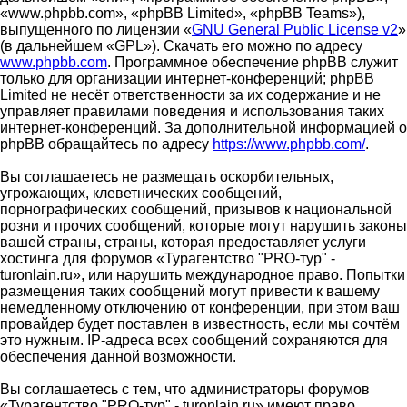
«www.phpbb.com», «phpBB Limited», «phpBB Teams»),
выпущенного по лицензии «
GNU General Public License v2
»
(в дальнейшем «GPL»). Скачать его можно по адресу
www.phpbb.com
. Программное обеспечение phpBB служит
только для организации интернет-конференций; phpBB
Limited не несёт ответственности за их содержание и не
управляет правилами поведения и использования таких
интернет-конференций. За дополнительной информацией о
phpBB обращайтесь по адресу
https://www.phpbb.com/
.
Вы соглашаетесь не размещать оскорбительных,
угрожающих, клеветнических сообщений,
порнографических сообщений, призывов к национальной
розни и прочих сообщений, которые могут нарушить законы
вашей страны, страны, которая предоставляет услуги
хостинга для форумов «Турагентство "PRO-тур" -
turonlain.ru», или нарушить международное право. Попытки
размещения таких сообщений могут привести к вашему
немедленному отключению от конференции, при этом ваш
провайдер будет поставлен в известность, если мы сочтём
это нужным. IP-адреса всех сообщений сохраняются для
обеспечения данной возможности.
Вы соглашаетесь с тем, что администраторы форумов
«Турагентство "PRO-тур" - turonlain.ru» имеют право